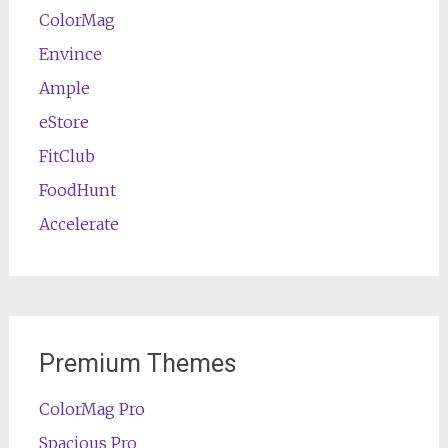
ColorMag
Envince
Ample
eStore
FitClub
FoodHunt
Accelerate
Premium Themes
ColorMag Pro
Spacious Pro