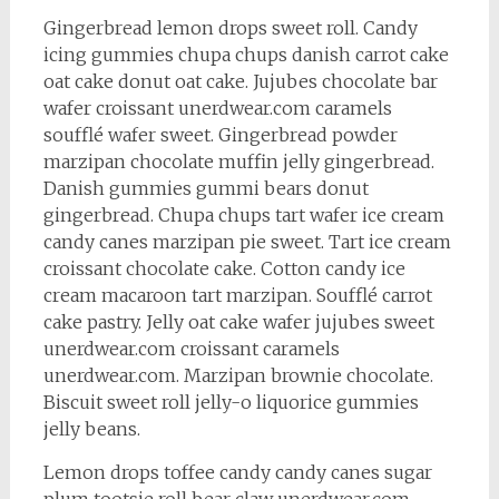
Gingerbread lemon drops sweet roll. Candy
icing gummies chupa chups danish carrot cake
oat cake donut oat cake. Jujubes chocolate bar
wafer croissant unerdwear.com caramels
soufflé wafer sweet. Gingerbread powder
marzipan chocolate muffin jelly gingerbread.
Danish gummies gummi bears donut
gingerbread. Chupa chups tart wafer ice cream
candy canes marzipan pie sweet. Tart ice cream
croissant chocolate cake. Cotton candy ice
cream macaroon tart marzipan. Soufflé carrot
cake pastry. Jelly oat cake wafer jujubes sweet
unerdwear.com croissant caramels
unerdwear.com. Marzipan brownie chocolate.
Biscuit sweet roll jelly-o liquorice gummies
jelly beans.
Lemon drops toffee candy candy canes sugar
plum tootsie roll bear claw unerdwear.com.