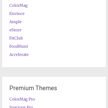
ColorMag
Envince
Ample
eStore
FitClub
FoodHunt
Accelerate
Premium Themes
ColorMag Pro
Spacious Pro